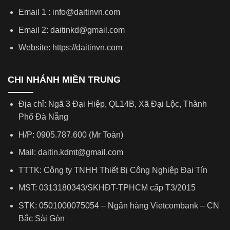
Email 1 : info@daitinvn.com
Email 2: daitinkd@gmail.com
Website: https://daitinvn.com
CHI NHÁNH MIỀN TRUNG
Địa chỉ: Ngã 3 Đại Hiệp, QL14B, Xã Đại Lộc, Thành
Phố Đà Nẵng
H/P: 0905.787.600 (Mr Toàn)
Mail: daitin.kdmt@gmail.com
TTTK: Công ty TNHH Thiết Bị Công Nghiệp Đại Tín
MST: 0313180343/SKHĐT-TPHCM cấp T3/2015
STK: 0501000075054 – Ngân hàng Vietcombank – CN
Bắc Sài Gòn