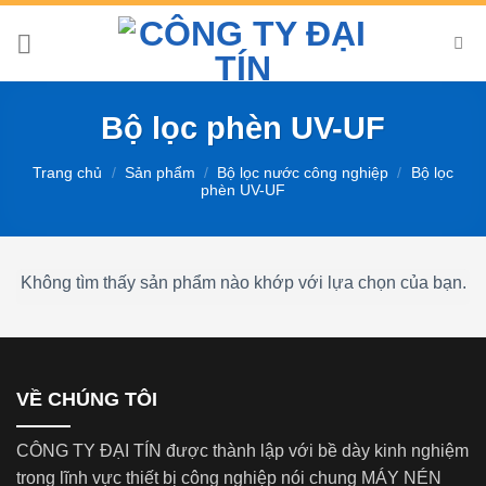
Chuyển
đến
nội
dung
Bộ lọc phèn UV-UF
Trang chủ
/
Sản phẩm
/
Bộ lọc nước công nghiệp
/
Bộ lọc
phèn UV-UF
Không tìm thấy sản phẩm nào khớp với lựa chọn của bạn.
VỀ CHÚNG TÔI
CÔNG TY ĐẠI TÍN được thành lập với bề dày kinh nghiệm
trong lĩnh vực thiết bị công nghiệp nói chung MÁY NÉN