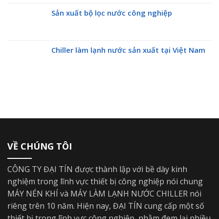
Sản xuất bộ lọc nước công nghiệp
Chiller làm lạnh nước sản xuất tại Việt Nam
VỀ CHÚNG TÔI
CÔNG TY ĐẠI TÍN được thành lập với bề dày kinh
nghiệm trong lĩnh vực thiết bị công nghiệp nói chung
MÁY NÉN KHÍ và MÁY LÀM LẠNH NƯỚC CHILLER nói
riêng trên 10 năm. Hiện nay, ĐẠI TÍN cung cấp một số
thiết bị trong lĩnh vực công nghiệp, nhằm đem lại nhiều