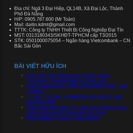
Địa chỉ: Ngã 3 Đại Hiệp, QL14B, Xã Đại Lộc, Thành
Phố Đà Nẵng
H/P: 0905.787.600 (Mr Toàn)
Mail: daitin.kdmt@gmail.com
TTTK: Công ty TNHH Thiết Bị Công Nghiệp Đại Tín
MST: 0313180343/SKHĐT-TPHCM cấp T3/2015
STK: 0501000075054 – Ngân hàng Vietcombank – CN
Bắc Sài Gòn
BÀI VIẾT HỮU ÍCH
Cụm máy nén dàn ngưng Sanyo, Bitzer,
Tecumseh, Copeland nhiều công suất.
Cung cấp tháp giải nhiệt công suất từ 5(RT) đến
1000(RT)
Tư vấn, Thiết kế, Lắp đặt thi công đường ống
tháp giải nhiệt
Sản xuất chiller theo yêu cầu, sản xuất máy lạnh
chiller công nghiệp theo đơn đặt hàng
Sản xuất bộ lọc nước công nghiệp