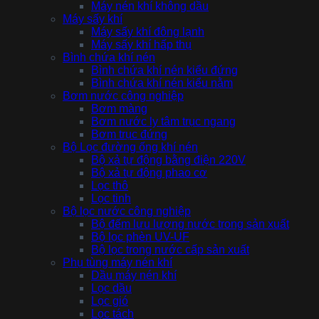
Máy nén khí không dầu
Máy sấy khí
Máy sấy khí đông lạnh
Máy sấy khí hấp thụ
Bình chứa khí nén
Bình chứa khí nén kiểu đứng
Bình chứa khí nén kiểu nằm
Bơm nước công nghiệp
Bơm màng
Bơm nước ly tâm trục ngang
Bơm trục đứng
Bộ Lọc đường ống khí nén
Bộ xả tự động bằng điện 220V
Bộ xả tự động phao cơ
Lọc thô
Lọc tinh
Bộ lọc nước công nghiệp
Bộ đếm lưu lượng nước trong sản xuất
Bộ lọc phèn UV-UF
Bộ lọc trong nước cấp sản xuất
Phụ tùng máy nén khí
Dầu máy nén khí
Lọc dầu
Lọc gió
Lọc tách