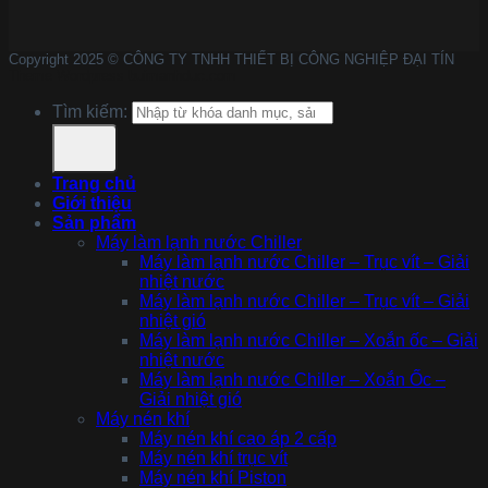
Copyright 2025 © CÔNG TY TNHH THIẾT BỊ CÔNG NGHIỆP ĐẠI TÍN
Theme Wordpress buimanhduc.com
Tìm kiếm:
Trang chủ
Giới thiệu
Sản phẩm
Máy làm lạnh nước Chiller
Máy làm lạnh nước Chiller – Trục vít – Giải
nhiệt nước
Máy làm lạnh nước Chiller – Trục vít – Giải
nhiệt gió
Máy làm lạnh nước Chiller – Xoắn ốc – Giải
nhiệt nước
Máy làm lạnh nước Chiller – Xoắn Ốc –
Giải nhiệt gió
Máy nén khí
Máy nén khí cao áp 2 cấp
Máy nén khí trục vít
Máy nén khí Piston