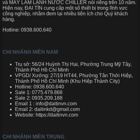
và MÁY LÀM LẠNH NƯỚC CHILLER nói riêng trên 10 năm.
Hiện nay, ĐẠI TÍN cung cấp một số thiết bị trong lĩnh vực
công nghiệp, nhằm đem lại nhiều tiện ích cho Quý khách
hàng.
Hotline: 0938.600.640
CHI NHÁNH MIỀN NAM
Trụ sở: 56/24 Huỳnh Thị Hai, Phường Trung Mỹ Tây,
Thành Phố Hồ Chí Minh
VPGD/ Xưởng: 27/19 HT44, Phường Tân Thới Hiệp,
Thành Phố Hồ Chí Minh (Khu Hiệp Thành City)
Hotline: 0938.600.640
Sale 1: 0775.479.868
Sale 2: 0935.209.188
Email 1 : info@daitinvn.com
Email 2: daitinkd@gmail.com
Website: https://daitinvn.com
CHI NHÁNH MIỀN TRUNG