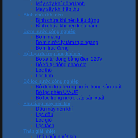
Máy sấy khí đông lạnh
Máy sấy khí hấp thụ
Bình chứa khí nén
Bình chứa khí nén kiểu đứng
Bình chứa khí nén kiểu nằm
Bơm nước công nghiệp
Bơm màng
Bơm nước ly tâm trục ngang
Bơm trục đứng
Bộ Lọc đường ống khí nén
Bộ xả tự động bằng điện 220V
Bộ xả tự động phao cơ
Lọc thô
Lọc tinh
Bộ lọc nước công nghiệp
Bộ đếm lưu lượng nước trong sản xuất
Bộ lọc phèn UV-UF
Bộ lọc trong nước cấp sản xuất
Phụ tùng máy nén khí
Dầu máy nén khí
Lọc dầu
Lọc gió
Lọc tách
Tháp giải nhiệt
Tháp giải nhiệt kín