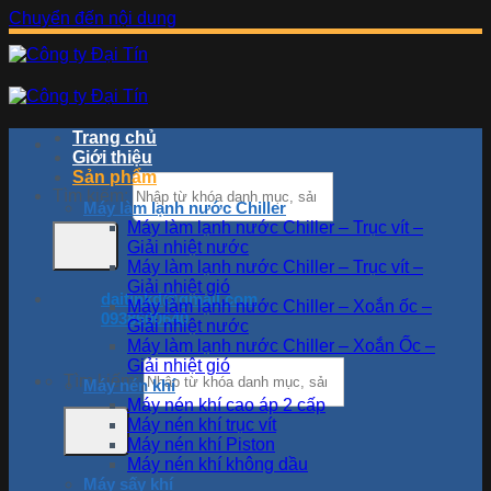
Chuyển đến nội dung
Trang chủ
Giới thiệu
Sản phẩm
Tìm kiếm:
Máy làm lạnh nước Chiller
Máy làm lạnh nước Chiller – Trục vít –
Giải nhiệt nước
Máy làm lạnh nước Chiller – Trục vít –
Giải nhiệt gió
daitinkd@gmail.com
Máy làm lạnh nước Chiller – Xoắn ốc –
0938600640
Giải nhiệt nước
Máy làm lạnh nước Chiller – Xoắn Ốc –
Giải nhiệt gió
Tìm kiếm:
Máy nén khí
Máy nén khí cao áp 2 cấp
Máy nén khí trục vít
Máy nén khí Piston
Máy nén khí không dầu
Máy sấy khí