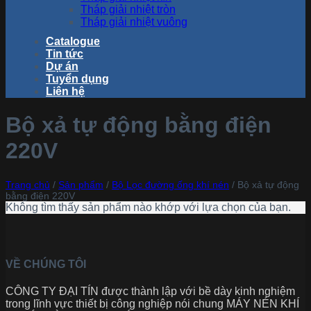
Tháp giải nhiệt tròn
Tháp giải nhiệt vuông
Catalogue
Tin tức
Dự án
Tuyển dụng
Liên hệ
Bộ xả tự động bằng điện
220V
Trang chủ
/
Sản phẩm
/
Bộ Lọc đường ống khí nén
/
Bộ xả tự động
bằng điện 220V
Không tìm thấy sản phẩm nào khớp với lựa chọn của bạn.
VỀ CHÚNG TÔI
CÔNG TY ĐẠI TÍN được thành lập với bề dày kinh nghiệm
trong lĩnh vực thiết bị công nghiệp nói chung MÁY NÉN KHÍ