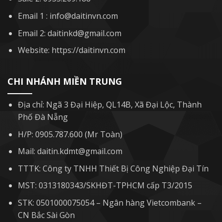
Email 1 : info@daitinvn.com
Email 2: daitinkd@gmail.com
Website: https://daitinvn.com
CHI NHÁNH MIỀN TRUNG
Địa chỉ: Ngã 3 Đại Hiệp, QL14B, Xã Đại Lộc, Thành
Phố Đà Nẵng
H/P: 0905.787.600 (Mr Toàn)
Mail: daitin.kdmt@gmail.com
TTTK: Công ty TNHH Thiết Bị Công Nghiệp Đại Tín
MST: 0313180343/SKHĐT-TPHCM cấp T3/2015
STK: 0501000075054 – Ngân hàng Vietcombank –
CN Bắc Sài Gòn