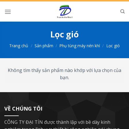
Chuyển
đến
nội
dung
Lọc gió
Trang chủ
/
Sản phẩm
/
Phụ tùng máy nén khí
/
Lọc gió
Không tìm thấy sản phẩm nào khớp với lựa chọn của
bạn.
VỀ CHÚNG TÔI
CÔNG TY ĐẠI TÍN được thành lập với bề dày kinh